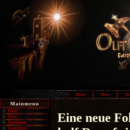
Home
News
Do
Mainmenu
Home
Eine neue Fo
News
Downloads
Team Infos