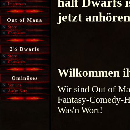
half Dwarfs i
Impressum
jetzt anhören
Out of Mana
Story
Charaktere
2½ Dwarfs
Story
Charaktere
Wilkommen ihr
Ominöses
Von uns
Wir sind Out of Man
Aus'm Netz
Fantasy-Comedy-Hö
Was'n Wort!